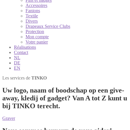
Pins et badges
Accessoires
Fanions
Textile
Divers
Drapeaux Service Clubs
Protection
Mon compte
Votre panier
Réalisations
Contact
NL
DE
EN
Les services de
TINKO
Uw logo, naam of boodschap op een give-
away, kledij of gadget? Van A tot Z kunt u
bij
TINKO
terecht.
Graver